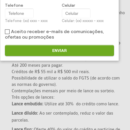
Telefone
Celular
Com parcelas mensais sem juros e que cabem em seu
orçamento, você planeja e investe para transformar seu sonho
em realidade, seja comprar um imóvel residencial ou
Telefone: (xx) xxxx - xxxx
Celular: (xx) xxxxxx - xxxx
comercial, seja comprar uma casa no campo ou na praia,
Aceito receber e-mails de comunicações,
adquirir um terreno, construir ou reformar.
ofertas ou promoções
Confira algumas vantagens do Consórcio de Imóvel da Porto
Seguro:
ENVIAR
Parcelas a partir de R$ 346,08* e sem juros.
Até 200 meses para pagar.
Créditos de R$ 55 mil a R$ 500 mil reais.
Possibilidade de utilizar o saldo do FGTS (de acordo com
as normas do governo).
Contemplações mensais por meio de lance ou sorteio.
Três opções de lances:
Lance embutido:
Utilize até 30% do crédito como lance.
Lance diluído:
Ao ser contemplado, reduz o valor das
parcelas.
Lance fixo:
Oferte 40% do valor do crédito e participe de